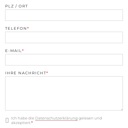
PLZ / ORT
PFLICHTFELD
TELEFON
*
PFLICHTFELD
E-MAIL
*
PFLICHTFELD
IHRE NACHRICHT
*
Ich habe die
Datenschutzerklärung
gelesen und
Pflichtfeld
akzeptiert.
*