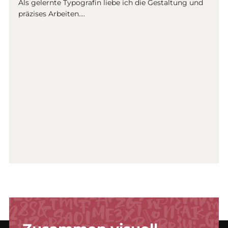
Als gelernte Typografin liebe ich die Gestaltung und
Einträgen.
präzises Arbeiten....
Zum
Navigieren
Pfeil-
Tasten
verwenden.