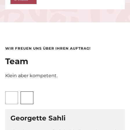
WIR FREUEN UNS ÜBER IHREN AUFTRAG!
Team
Klein aber kompetent.
Es
folgt
ein
Karussell-
Element
Georgette Sahli
mit
mehreren