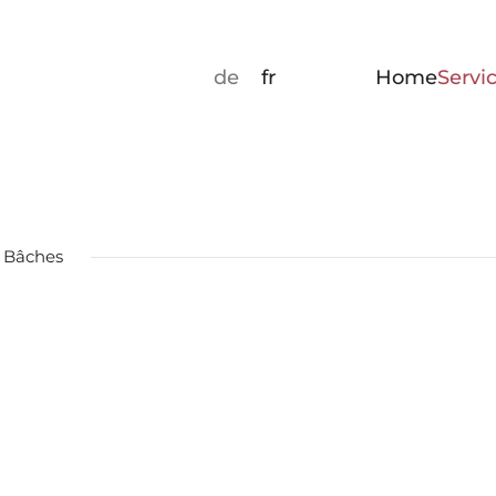
Home
Servi
de
fr
Marquage véh
Autocollants
personnaliser
Marquage d'é
Bâches
Marquage int
Panneau publi
Publicité sur 
de sport
Bâche publici
Impression tr
Travail graph