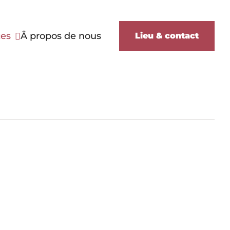
ces
Â propos de nous
Lieu & contact
icule
 des objets
xterieur
érieur
citaire
les terrains
taire
ansfert
ique