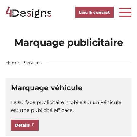
Vers la page d'accueil
Vers la navigation mobile
Vers la recherche
Vers le contenu principal
Vers la zone des pieds
Lieu & contact
Marquage publicitaire
Home
Services
Marquage véhicule
La surface publicitaire mobile sur un véhicule
est une publicité efficace.
Détails